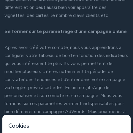
diffèrent et on peut aussi bien voir apparaître des
vignettes, des cartes, le nombre d’avis clients etc.
Se former sur le parametrage d’une campagne online
Après avoir créé votre compte, nous vous apprendrons à
configurer votre tableau de bord en fonction des indicateurs
qui vous intéressent le plus. Ils vous permettent de
modifier plusieurs critères notamment la période, de
constater des tendances et d’entrer dans votre campagne
via l’onglet prévu à cet effet. En un mot, il s’agit de
personnaliser et son compte et sa campagne. Nous vous
formons sur ces paramètres vraiment indispensables pour
bien démarrer une campagne AdWords. Mais pour mener à
bien ce module, il faut tout d’abord avoir en tête quelques
Cookies
définitions qui sont la base d’une bonne compréhension de