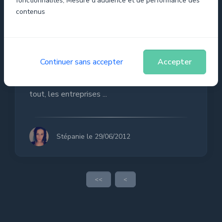
fonctionnalités, Mesure d'audience et de performance des
contenus
Les meilleurs experts du
WEB pour vous former
Nombre d’entreprises lilloises sont
Continuer sans accepter
Accepter
précurseurs sur le WEB et ont acquises des
compétences de pointe dans les NTIC. Malgré
tout, les entreprises ...
Stépanie le 29/06/2012
<<
<