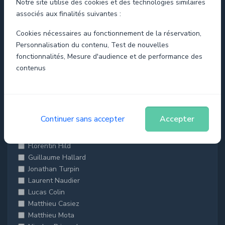
Notre site utilise des cookies et des technologies similaires
Formateurs
associés aux finalités suivantes :
Anne-Laure Becquart
Cookies nécessaires au fonctionnement de la réservation,
Anthony Lecas
Personnalisation du contenu, Test de nouvelles
Antoine Ducassou
fonctionnalités, Mesure d'audience et de performance des
Antoine Thomas
contenus
Audrey Lecompte
Axel Brosselard-Faidherbe
Bastien Montois
Benoit Chapron
Continuer sans accepter
Accepter
Damien Chweudura
Damien Poorteman
Florentin Hild
Guillaume Hallard
Jonathan Turpin
Laurent Naudier
Lucas Colin
Matthieu Casiez
Matthieu Mota