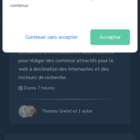
contenus
Optimisez vos contenus pour le
Continuer sans accepter
Accepter
Web
Découvrez les méthodes et outils concrets
pour rédiger des contenus attractifs pour le
web à destination des internautes et des
moteurs de recherche.
Durée 7 heures
Thomas Grelet et 1 autre