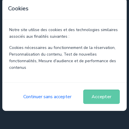
Cookies
Ces formations à LILLE vous permettront de conduire votre
projet web avec efficacité, en évitant les écueils qui
ralentissent ou condamnent vos programmes.
Notre site utilise des cookies et des technologies similaires
Formation Management relationnel
L'objectif de ce
associés aux finalités suivantes :
module est de former vos managers à mieux gérer les
Cookies nécessaires au fonctionnement de la réservation,
relations entre clients, fournisseurs et maître d'ouvrage.
Personnalisation du contenu, Test de nouvelles
fonctionnalités, Mesure d'audience et de performance des
Formation Gestion projet WEB+mobile
La gestion de
contenus
projet web en mode agile a été créée par des
développeurs pour des développeurs. Elle vous permettra
d'appréhender vos projets WEB. et Mobile.
Continuer sans accepter
Accepter