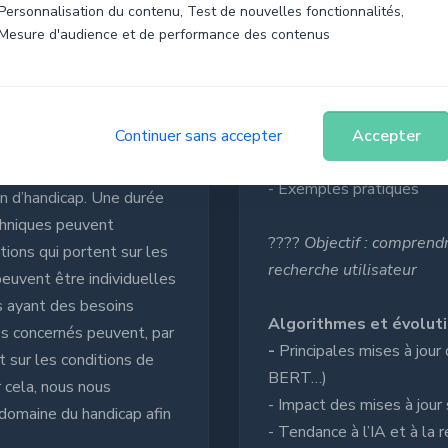
Personnalisation du contenu, Test de nouvelles fonctionnalités,
????
Objectif : comprend
Mesure d'audience et de performance des contenus
et présentent le conten
Comprendre l’intention
-
Typologies : navigationn
Continuer sans accepter
Accepter
uvre pour permettre
- Adapter son contenu en 
 compte tenu des
- Exemples pratiques
on d’handicap. Une durée
hniques peuvent
????
Objectif : comprendr
ions qui portent sur les
recherche utilisateur
uvent être individuelles
s ayant des besoins
Algorithmes et évolut
res concernés peuvent, par
-
Principales mises à jou
 sur les conditions de
BERT…)
cela, nous nous
- Impact des mises à jour
domaine du handicap afin
- Tendance à l’IA et à la