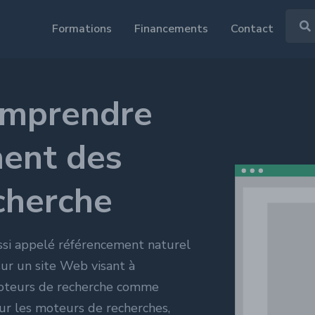
Formations
Financements
Contact
Le Guide du financement
Tout savoir sur le financement de votre
mprendre
g
Data analytics
formation.
 naturel
,
Google analytics
,
Google Tag
Manager
,
Google Data Studio
,
Liste des OPCO
ment des
SEO + UX
,
...
...
cherche
Qu'est ce que le CPF ?
Web mastering
ptimization
,
vertising
,
ssi appelé référencement naturel
m
,
Linkedin
,
ur un site Web visant à
moteurs de recherche comme
ur les moteurs de recherches,