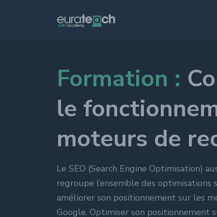
Formation :
Co
Growth marketin
SEO Référencement
SEA Référencement
le fonctionne
publicitaire
,
SXO = 
moteurs de re
Social media
SMO Social Media O
SMA Social Media Ad
Le SEO (Search Engine Optimisation) au
Facebook
,
Instagra
regroupe l’ensemble des optimisations s
...
améliorer son positionnement sur les 
Google. Optimiser son positionnement s