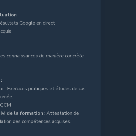
aluation
ésultats Google en direct
acquis
r les connaissances de manière concrète
:
ue
: Exercices pratiques et études de cas
ournée.
 QCM
uivi de la formation
: Attestation de
dation des compétences acquises.