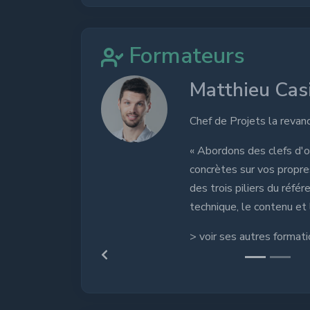
Formateurs
iez
Matthieu 
che des sites
Chef de Projets la 
optimisations SEO très
« Abordons des cle
es sites WEB par l'étude
concrètes sur vos 
rencement naturel : Le
des trois piliers du
la popularité. »
technique, le conten
ions
> voir ses autres f