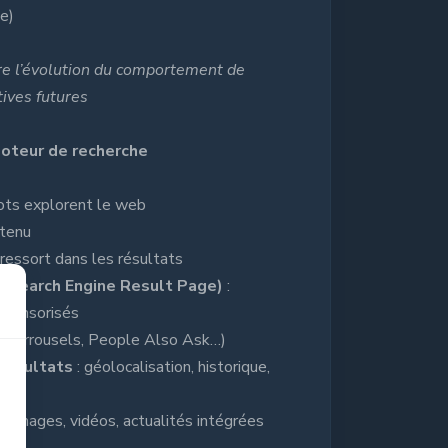
e)
re l’évolution du comportement de
tives futures
oteur de recherche
ots explorent le web
etenu
 ressort dans les résultats
(Search Engine Result Page)
:
sponsorisés
is, carrousels, People Also Ask…)
 résultats
: géolocalisation, historique,
e
: images, vidéos, actualités intégrées