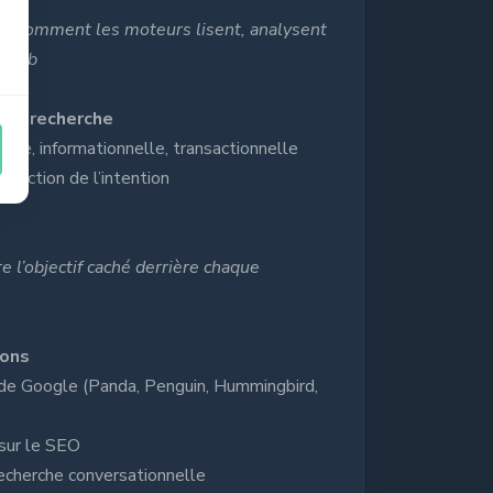
re comment les moteurs lisent, analysent
u web
 de recherche
elle, informationnelle, transactionnelle
fonction de l’intention
e l’objectif caché derrière chaque
ions
r de Google (Panda, Penguin, Hummingbird,
 sur le SEO
 recherche conversationnelle