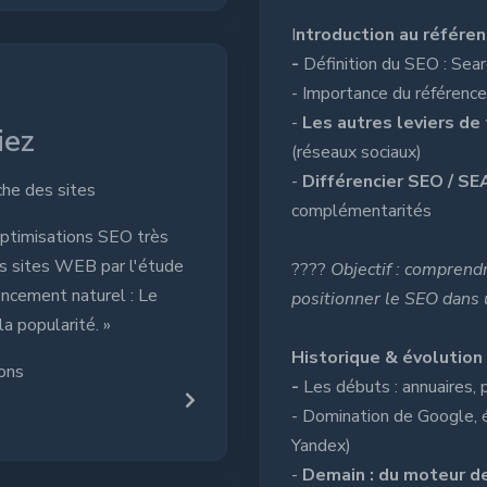
I
ntroduction au référe
-
Définition du SEO : Sea
- Importance du référence
-
Les autres leviers de 
Casiez
(réseaux sociaux)
-
Différencier SEO / SE
revanche des sites
complémentarités
fs d'optimisations SEO très
propres sites WEB par l'étude
????
Objectif : comprend
 référencement naturel : Le
positionner le SEO dans
u et la popularité. »
Historique & évolution
ormations
-
Les débuts : annuaires,
- Domination de Google, 
Yandex)
-
Demain : du moteur d