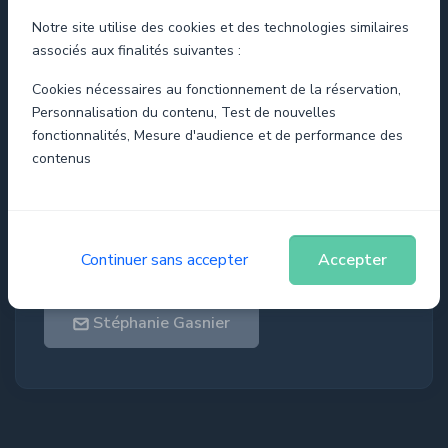
supports pédagogiques, peuvent être individuelles
Notre site utilise des cookies et des technologies similaires
ou collectives pour un groupe de personnes ayant
associés aux finalités suivantes :
des besoins similaires. Pour les formations, les
Cookies nécessaires au fonctionnement de la réservation,
stagiaires concernés peuvent, par ailleurs,
Personnalisation du contenu, Test de nouvelles
bénéficier d’aménagements portant sur les
fonctionnalités, Mesure d'audience et de performance des
conditions de déroulement du programme de
contenus
stage. Pour cela, nous nous appuyons de
partenaires, évoluant dans le domaine du handicap
afin de trouver la meilleure solution adéquate.
Continuer sans accepter
Accepter
Référent handicap :
Stéphanie Gasnier