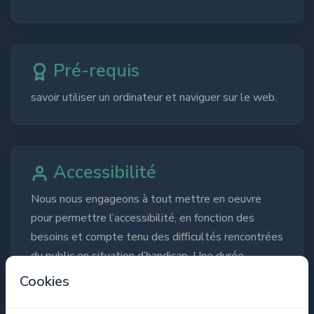
Pré-requis
savoir utiliser un ordinateur et naviguer sur le web.
Accessibilité
Nous nous engageons à tout mettre en oeuvre
pour permettre l’accessibilité, en fonction des
besoins et compte tenu des difficultés rencontrées
du public en situation d’handicap. Une durée
adaptée, des moyens pédagogiques et techniques
Cookies
peuvent notamment être mise en place. Ces
adaptations qui portent sur les méthodes et les