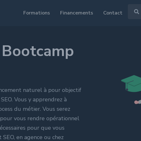
Formations
Financements
Contact
Le Guide du financement
Tout savoir sur le financement de votre
 Bootcamp
g
Data analytics
formation.
 naturel
,
Google analytics
,
Google Tag
Manager
,
Google Data Studio
,
Liste des OPCO
SEO + UX
,
...
...
Qu'est ce que le CPF ?
cement naturel à pour objectif
Web mastering
 SEO. Vous y apprendrez à
ptimization
,
vertising
,
rocess du métier. Vous serez
m
,
Linkedin
,
pour vous rendre opérationnel
nécessaires pour que vous
nt SEO, en agence ou chez