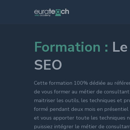
Formation :
Le
Growth marketin
SEO Référencement
SEA Référencement
SEO
publicitaire
,
SXO = 
Cette formation 100% dédiée au référen
Social media
de vous former au métier de consultant
SMO Social Media O
SMA Social Media Ad
maitriser les outils, les techniques et p
Facebook
,
Instagra
formé pendant deux mois en présentiel 
...
et vous apporter toute les techniques 
puissiez intégrer le métier de consulta