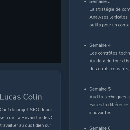
Semaine 3
La stratégie de con
Analyses lexicales, 
outils pour un conte
Semaine 4
Les contrôles tech
Au delà du tour d'ho
des outils courants,
Semaine 5
Audits techniques 
Faites la différenc
is maintenant 2 ans au
innovantes.
ites, j'ai la chance de
r différentes
Semaine 6