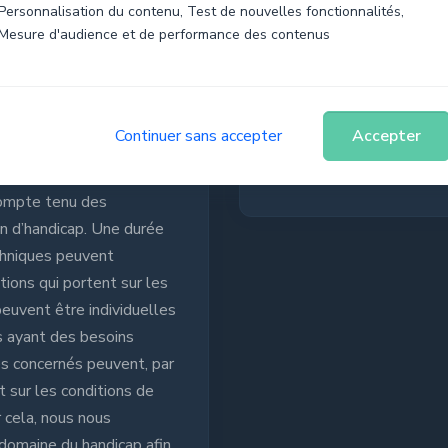
Personnalisation du contenu, Test de nouvelles fonctionnalités,
Mesure d'audience et de performance des contenus
Pré-requi
Diplôme : Bac + 3 à mini
• Forte appétence ou pr
Continuer sans accepter
Accepter
• Maîtrise orale et écrite 
uvre pour permettre
• Admission : Entretien, t
 compte tenu des
on d’handicap. Une durée
hniques peuvent
ions qui portent sur les
uvent être individuelles
s ayant des besoins
res concernés peuvent, par
 sur les conditions de
cela, nous nous
domaine du handicap afin