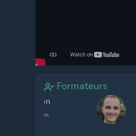
Formateurs
Lucas Colin
Chef de projet SEO depu
sein de La Revanche des S
travailler au quotidien su