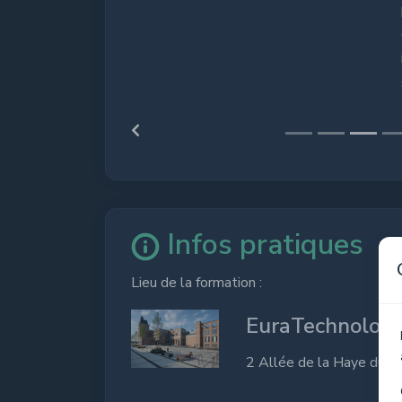
problématiques et besoin
du petit auto-entreprene
implanté partout dans le
site de la PME régionale
> voir ses autres format
Infos pratiques
Lieu de la formation :
EuraTechnologi
2 Allée de la Haye du 